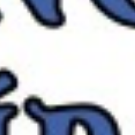
BOJANOVSKÉ
MUZICÍROVÁNÍ
Letní hudební festival v srdci
Železných hor
12. června - 27. září 2026